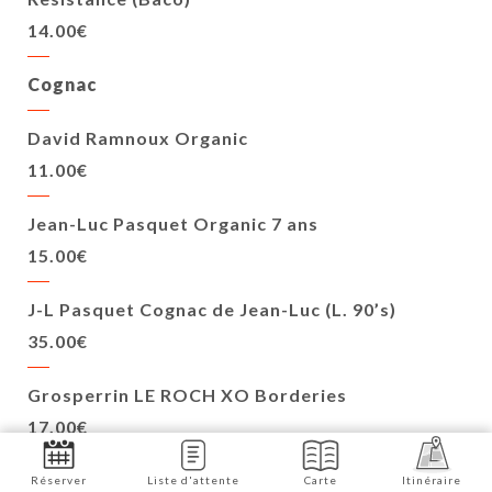
14.00€
Cognac
David Ramnoux Organic
11.00€
Jean-Luc Pasquet Organic 7 ans
15.00€
J-L Pasquet Cognac de Jean-Luc (L. 90’s)
35.00€
Grosperrin LE ROCH XO Borderies
17.00€
Grosperrin Île d’Oléron Bois Ordinaires 18 ans
Réserver
Liste d'attente
Carte
Itinéraire