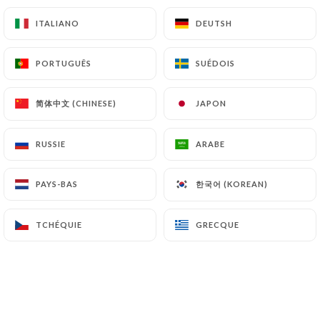
de vigne
Glaces: Vanille Madagascar, chocolat Valrhona,
ITALIANO
ITALIANO
DEUTSH
DEUTSH
café, pistache, caramel beurre salé
2B
3B
PORTUGUÊS
PORTUGUÊS
SUÉDOIS
SUÉDOIS
6.50€
9.00€
简体中文 (CHINESE)
简体中文 (CHINESE)
JAPON
JAPON
Chocolat Liégeois / Coffee Liégeois
Glace chocolat / café, sauce chocolat / coffee,
chantilly
RUSSIE
RUSSIE
ARABE
ARABE
10.00€
한국어 (KOREAN)
한국어 (KOREAN)
PAYS-BAS
PAYS-BAS
TCHÉQUIE
TCHÉQUIE
GRECQUE
GRECQUE
BIÈRES & CIDRES
BIÈRES PRESSION
25cl
40cl
50cl