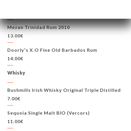
Hocbendock Rhum blanc Occitan
9.00€
Mezan Trinidad Rum 2010
13.00€
Doorly’s X.O Fine Old Barbados Rum
14.00€
Whisky
Bushmills Irish Whisky Original Triple Distilled
7.00€
Sequoia Single Malt BIO (Vercors)
11.00€