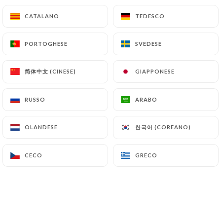
Taglio di capelli artigianale "Antolin"
CATALANO
CATALANO
TEDESCO
TEDESCO
Sorbetti: fragola, lampone, mango, limone, pesca di
vite
PORTOGHESE
PORTOGHESE
SVEDESE
SVEDESE
Gelato: vaniglia Madagascar, cioccolato Valrhona,
caffè, pistacchio, caramello al burro salato
简体中文 (CINESE)
简体中文 (CINESE)
GIAPPONESE
GIAPPONESE
2B
3B
6.50€
9.00€
RUSSO
RUSSO
ARABO
ARABO
Cioccolato Liégeois / Caffè Liégeois
한국어 (COREANO)
한국어 (COREANO)
Gelato al cioccolato/caffè, salsa al
OLANDESE
OLANDESE
cioccolato/caffè, panna montata
10.00€
CECO
CECO
GRECO
GRECO
BIRRE E SIDRO