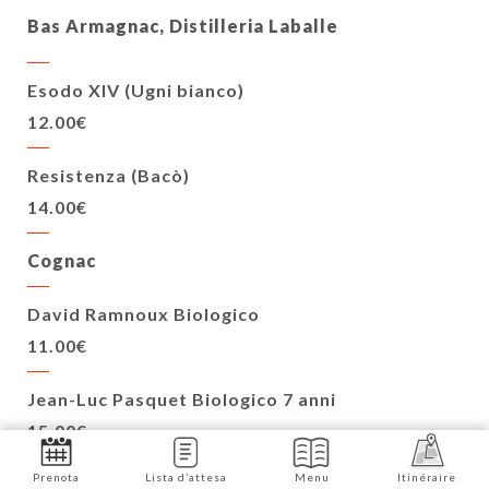
Bas Armagnac, Distilleria Laballe
Esodo XIV (Ugni bianco)
12.00€
Resistenza (Bacò)
14.00€
Cognac
David Ramnoux Biologico
11.00€
Jean-Luc Pasquet Biologico 7 anni
15.00€
Prenota
Lista d’attesa
Menu
Itinéraire
JL Pasquet Cognac di Jean-Luc (anni '90)