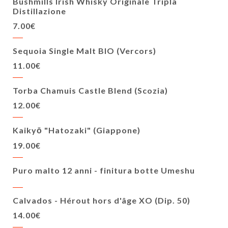
Bushmills Irish Whisky Originale Tripla
Distillazione
7.00€
Sequoia Single Malt BIO (Vercors)
11.00€
Torba Chamuis Castle Blend (Scozia)
12.00€
Kaikyō "Hatozaki" (Giappone)
19.00€
Puro malto 12 anni - finitura botte Umeshu
Calvados - Hérout hors d'âge XO (Dip. 50)
14.00€