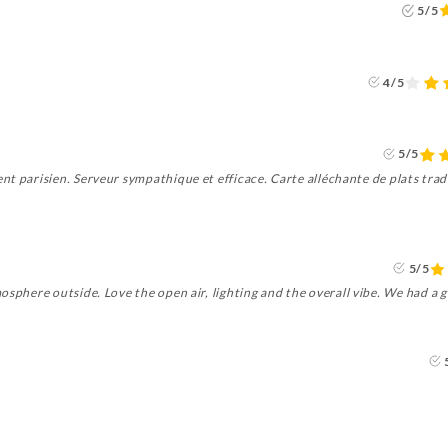
5/5
4/5
5/5
ent parisien. Serveur sympathique et efficace. Carte alléchante de plats trad
5/5
sphere outside. Love the open air, lighting and the overall vibe. We had a g