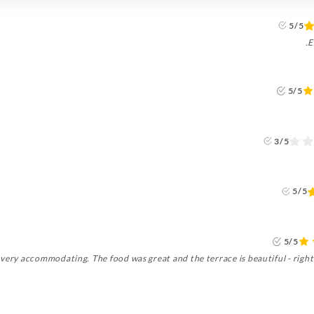
5/5
E
5/5
3/5
5/5
5/5
very accommodating. The food was great and the terrace is beautiful - right 