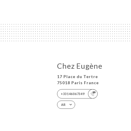
Chez Eugène
17 Place du Tertre
75018 Paris France
+33146067349
AR