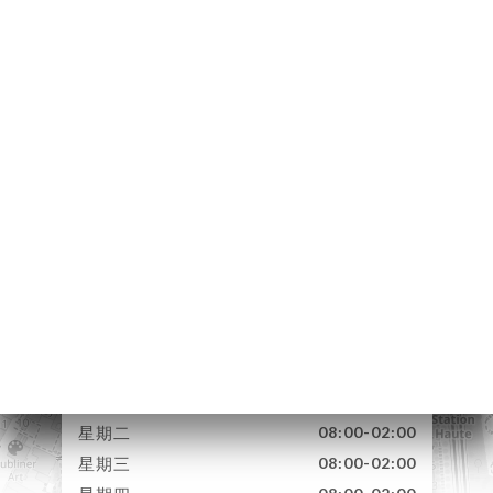
页
订
库
价
单
UPE
-
UNER
17 Place du Tertre
EAU
75018 Paris France
系人
星期一
08:00-02:00
星期二
08:00-02:00
星期三
08:00-02:00