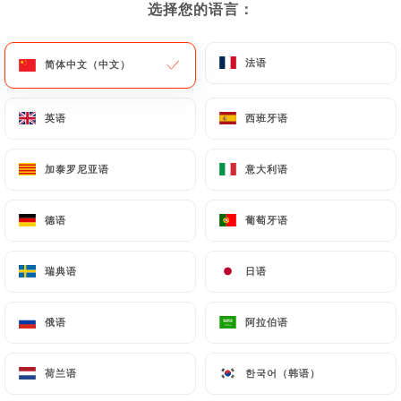
选择您的语言：
选择您的语言：
菜单
ZH
法语
法语
简体中文（中文）
简体中文（中文）
英语
英语
西班牙语
西班牙语
/
主页
联系人
加泰罗尼亚语
加泰罗尼亚语
意大利语
意大利语
联系人
德语
德语
葡萄牙语
葡萄牙语
瑞典语
瑞典语
日语
日语
俄语
俄语
阿拉伯语
阿拉伯语
Chez Eugène
荷兰语
荷兰语
한국어（韩语）
한국어（韩语）