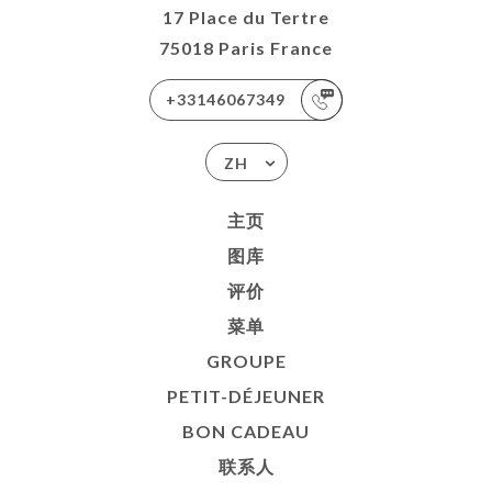
17 Place du Tertre
75018 Paris France
+33146067349
ZH
主页
图库
评价
菜单
GROUPE
PETIT-DÉJEUNER
BON CADEAU
联系人