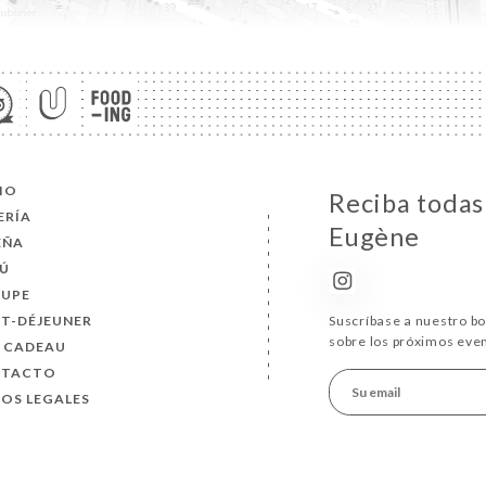
CIO
Reciba todas
ERÍA
Eugène
EÑA
Ú
UPE
IT-DÉJEUNER
Suscríbase a nuestro b
sobre los próximos eve
 CADEAU
NTACTO
SOS LEGALES