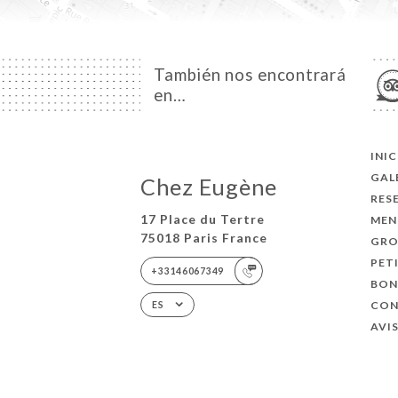
También nos encontrará
en…
INI
GAL
Chez Eugène
RES
17 Place du Tertre
MEN
75018 Paris France
GRO
PET
+33146067349
BON
CO
ES
AVI