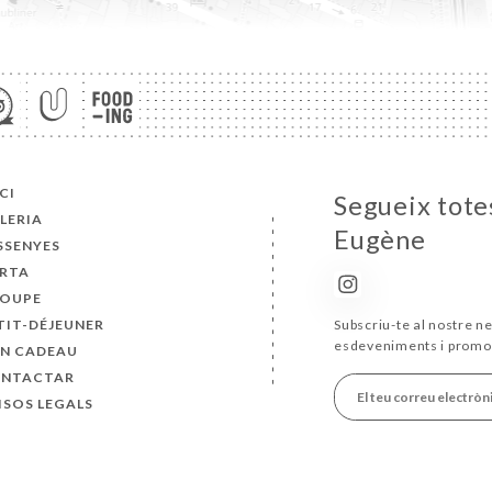
ICI
Segueix totes
LERIA
Eugène
SSENYES
RTA
OUPE
TIT-DÉJEUNER
Subscriu-te al nostre ne
esdeveniments i promo
N CADEAU
NTACTAR
ISOS LEGALS