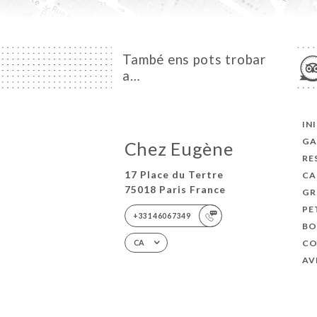
També ens pots trobar
a…
IN
GA
Chez Eugène
RE
17 Place du Tertre
CA
75018 Paris France
GR
PE
+33146067349
BO
CO
CA
AV