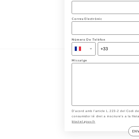
Correu Electrònic
Número De Telèfon
Missatge
D'acord amb l'article L.223-2 del Codi d
consumidor té dret a inscriure's a la llis
bloctel.gouv.fr
EN