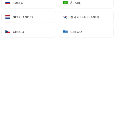
RUSSO
RUSSO
ÁRABE
ÁRABE
animal.
한국어 (COREANO)
한국어 (COREANO)
NEERLANDÊS
NEERLANDÊS
Œuvrer pour soutenir le monde paysan,
engagé dans une transition agricole
CHECO
CHECO
GREGO
GREGO
viable, est aujourd’hui notre réflexe du
quotidien pour soutenir une agriculture
saine et responsable, dans le respect de
la Terre.
Notre sélection de poissons et
crustacés provient principalement des
côtes françaises et de la pêche durable
à la ligne en petit bateau afin de
préserver la biodiversité marine au
rythme des saisons.