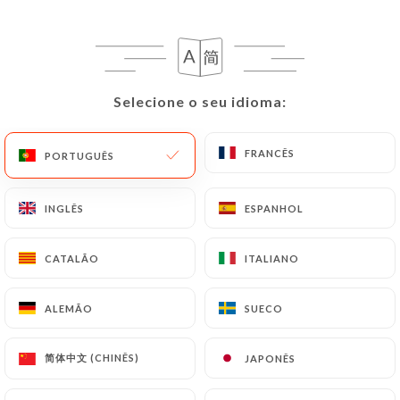
Cher.es Client.es,
Selecione o seu idioma:
Selecione o seu idioma:
Toute notre cuisine est faite Maison à
partir de produits frais, de saison et
FRANCÊS
FRANCÊS
PORTUGUÊS
PORTUGUÊS
bruts*, en favorisant la culture
biologique.
INGLÊS
INGLÊS
ESPANHOL
ESPANHOL
Toute la viande bovine est d’origine
CATALÃO
CATALÃO
ITALIANO
ITALIANO
française, issue d’éleveur.euses qui
valorisent en conscience les produits
ALEMÃO
ALEMÃO
SUECO
SUECO
de leur ferme familiale artisanale. Nous
encourageons les produits de terroirs
简体中文 (CHINÊS)
简体中文 (CHINÊS)
JAPONÊS
JAPONÊS
issus de l’élevage artisanal, dans une
logique de bientraitance du monde