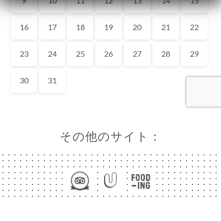
ーム
約
ラリー
ュー
ュー
UPE
-
UNER
その他のサイト：
EAU
絡先