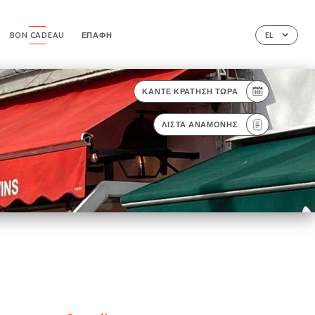
BON CADEAU
ΕΠΑΦΉ
EL
ΚΆΝΤΕ ΚΡΆΤΗΣΗ ΤΏΡΑ
ΛΊΣΤΑ ΑΝΑΜΟΝΉΣ