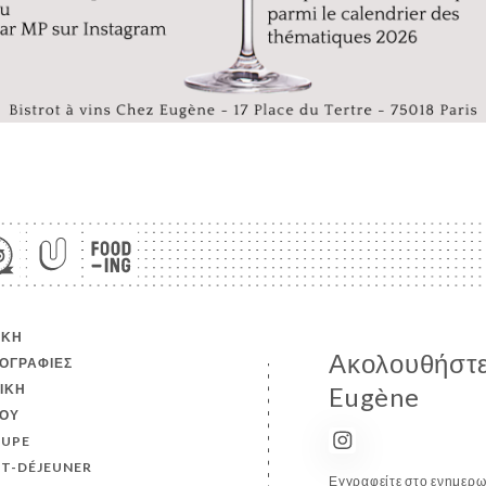
ΙΚΉ
Ακολουθήστε
ΟΓΡΑΦΊΕΣ
ΤΙΚΉ
Eugène
ΟΎ
UPE
IT-DÉJEUNER
Εγγραφείτε στο ενημερωτ